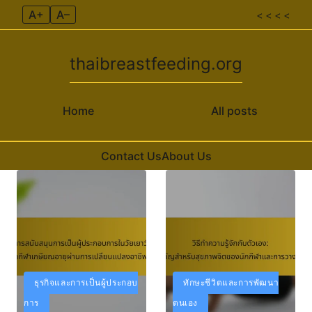
A+
A–
< < < <
thaibreastfeeding.org
Home
All posts
Contact Us
About Us
Skip to content
ธุรกิจและการเป็นผู้ประกอบ
ทักษะชีวิตและการพัฒนา
การ
ตนเอง