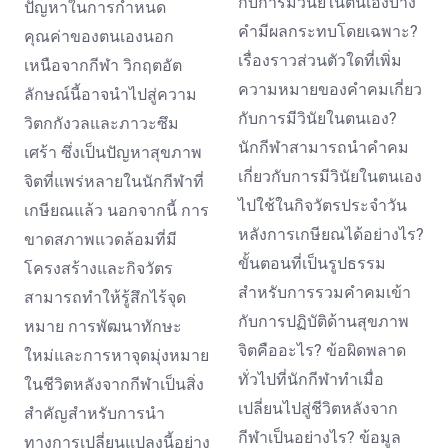
กับการมีวินัยในตนเองบาง
ปัญหาในการกำหนด
คำมีผลกระทบโดยเฉพาะ?
คุณค่าของตนเองนอก
เรื่องราวส่วนตัวใดที่เพิ่ม
เหนือจากกีฬา วิกฤตอัต
ความหมายของคำคมเกี่ยว
ลักษณ์นี้อาจนำไปสู่ความ
กับการมีวินัยในตนเอง?
วิตกกังวลและภาวะซึม
นักกีฬาสามารถนำคำคม
เศร้า ซึ่งเป็นปัญหาสุขภาพ
เกี่ยวกับการมีวินัยในตนเอง
จิตที่แพร่หลายในนักกีฬาที่
ไปใช้ในกิจวัตรประจำวัน
เกษียณแล้ว นอกจากนี้ การ
หลังการเกษียณได้อย่างไร?
ขาดสภาพแวดล้อมที่มี
ขั้นตอนที่เป็นรูปธรรม
โครงสร้างและกิจวัตร
สำหรับการรวมคำคมเข้า
สามารถทำให้รู้สึกไร้จุด
กับการปฏิบัติด้านสุขภาพ
หมาย การพัฒนาทักษะ
จิตคืออะไร? ข้อผิดพลาด
ใหม่และการหาจุดมุ่งหมาย
ทั่วไปที่นักกีฬาทำเมื่อ
ในชีวิตหลังจากกีฬาเป็นสิ่ง
เปลี่ยนไปสู่ชีวิตหลังจาก
สำคัญสำหรับการนำ
กีฬาเป็นอย่างไร? ข้อมูล
ทางการเปลี่ยนแปลงนี้อย่าง