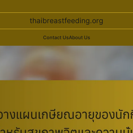
thaibreastfeeding.org
Contact Us
About Us