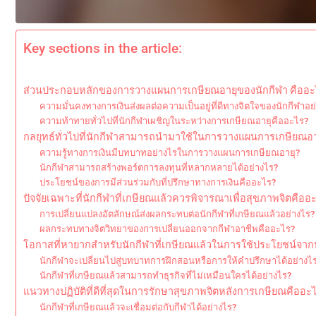
Key sections in the article:
ส่วนประกอบหลักของการวางแผนการเกษียณอายุของนักกีฬา คืออะ
ความมั่นคงทางการเงินส่งผลต่อความเป็นอยู่ที่ดีทางจิตใจของนักกีฬาอย
ความท้าทายทั่วไปที่นักกีฬาเผชิญในระหว่างการเกษียณอายุคืออะไร?
กลยุทธ์ทั่วไปที่นักกีฬาสามารถนำมาใช้ในการวางแผนการเกษียณอาย
ความรู้ทางการเงินมีบทบาทอย่างไรในการวางแผนการเกษียณอายุ?
นักกีฬาสามารถสร้างพอร์ตการลงทุนที่หลากหลายได้อย่างไร?
ประโยชน์ของการมีส่วนร่วมกับที่ปรึกษาทางการเงินคืออะไร?
ปัจจัยเฉพาะที่นักกีฬาที่เกษียณแล้วควรพิจารณาเพื่อสุขภาพจิตคืออ
การเปลี่ยนแปลงอัตลักษณ์ส่งผลกระทบต่อนักกีฬาที่เกษียณแล้วอย่างไร?
ผลกระทบทางจิตวิทยาของการเปลี่ยนออกจากกีฬาอาชีพคืออะไร?
โอกาสที่หายากสำหรับนักกีฬาที่เกษียณแล้วในการใช้ประโยชน์จ
นักกีฬาจะเปลี่ยนไปสู่บทบาทการฝึกสอนหรือการให้คำปรึกษาได้อย่างไ
นักกีฬาที่เกษียณแล้วสามารถทำธุรกิจที่ไม่เหมือนใครได้อย่างไร?
แนวทางปฏิบัติที่ดีที่สุดในการรักษาสุขภาพจิตหลังการเกษียณคืออะ
นักกีฬาที่เกษียณแล้วจะเชื่อมต่อกับกีฬาได้อย่างไร?