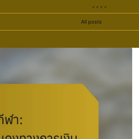
< < < <
All posts