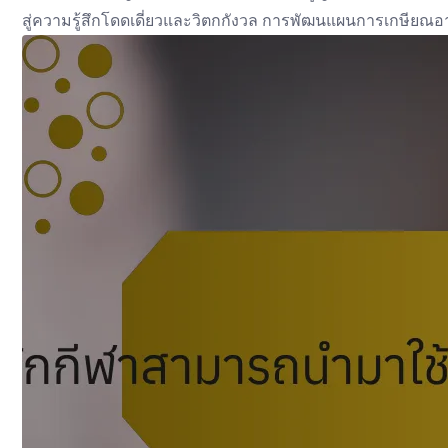
สู่ความรู้สึกโดดเดี่ยวและวิตกกังวล การพัฒนแผนการเกษียณอายุ