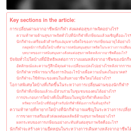
Key sections in the article:
การเปลี่ยนผ่านจากอาชีพนักกีฬา ส่งผลต่อสุขภาพจิตอย่างไร?
ความท้าทายด้านสุขภาพจิตทั่วไปที่นักกีฬาที่เกษียณแล้วเผชิญคืออะไร?
นักกีฬาจะเตรียมตัวสำหรับแง่มุมทางจิตใจของการเกษียณอายุได้อย่างไ
กลยุทธ์การรับมือใดบ้างที่สามารถสนับสนุนสุขภาพจิตในระหว่างการเปลี่ย
บทบาทของการสนับสนุนทางสังคมต่อสุขภาพจิตหลังจากอาชีพคืออะไร?
ปัจจัยทั่วไปใดบ้างที่มีอิทธิพลต่อการวางแผนหลังจากอาชีพของนักกี
อัตลักษณ์และความรู้สึกมีคุณค่าจะเปลี่ยนแปลงไปอย่างไรหลังจากการ
นักกีฬาควรพิจารณาเรื่องการเงินอะไรบ้างเพื่อความมั่นคงในอนาคต?
นักกีฬาจะใช้ทักษะของตนในเส้นทางอาชีพใหม่ได้อย่างไร?
โอกาสพิเศษใดบ้างที่เกิดขึ้นในระหว่างการเปลี่ยนผ่านของนักกีฬา?
นักกีฬาที่เกษียณแล้วจะมีส่วนร่วมในชุมชนของตนได้อย่างไร?
การประกอบการใดบ้างที่เป็นที่นิยมในหมู่นักกีฬาที่เคยเป็น?
ทรัพยากรใดบ้างที่มีอยู่สำหรับนักกีฬาที่ต้องการเริ่มต้นธุรกิจ?
ความท้าทายที่หายากใดบ้างที่นักกีฬาอาจเผชิญในระหว่างการเปลี่ย
การขาดการเตรียมตัวส่งผลต่อผลลัพธ์ด้านสุขภาพจิตอย่างไร?
ผลกระทบของการเกษียณอย่างกะทันหันต่อสุขภาพจิตคืออะไร?
นักกีฬาจะสร้างความยืดหยุ่นในระหว่างการเดินทางหลังจากอาชีพได