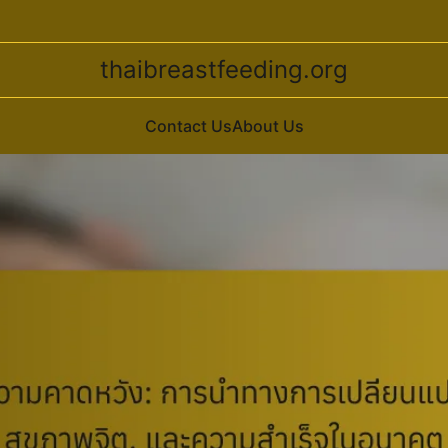
thaibreastfeeding.org
Contact Us
About Us