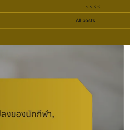
< < < <
All posts